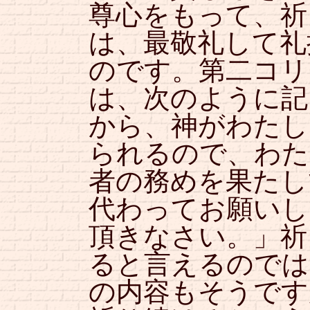
尊心をもって、祈
は、最敬礼して礼
のです。第二コリ
は、次のように記
から、神がわたし
られるので、わた
者の務めを果たし
代わってお願いし
頂きなさい。」祈
ると言えるのでは
の内容もそうです