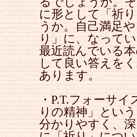
るでしょうか。そ
に形として「祈り
うか。自己満足や
り」に、なってい
最近読んでいる本
して良い答えをく
あります。
・P.T.フォーサ
りの精神」という
分かりやすく、深
に「祈り」につい