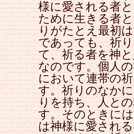
様に愛される者と
ために生きる者と
りがたとえ最初は
であっても、祈り
て、祈る者を神と
なのです。個人の
において連帯の祈
す。祈りのなかに
りを持ち、人との
す。そのときには
は神様に愛される