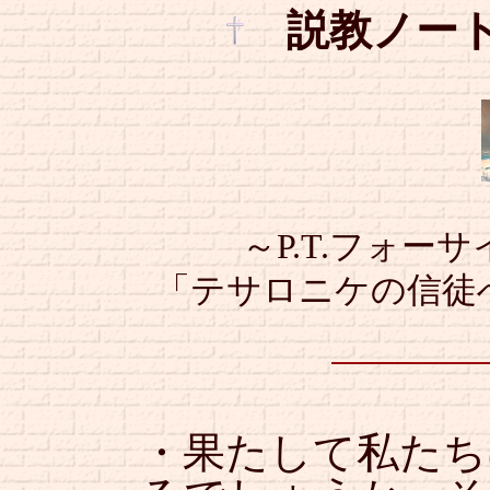
説教ノー
～P.T.フォーサ
「テサロニケの信徒へ
・果たして私たち