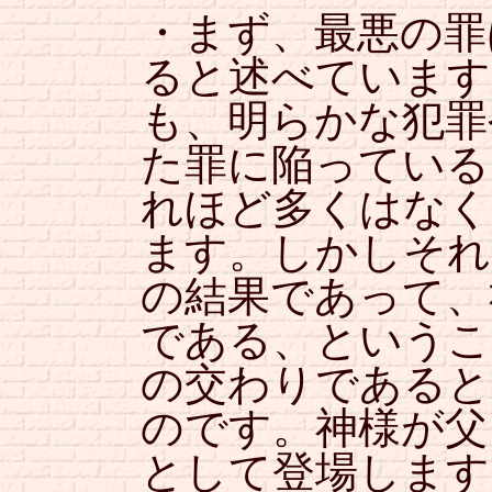
・まず、最悪の罪
ると述べています
も、明らかな犯罪
た罪に陥っている
れほど多くはなく
ます。しかしそれ
の結果であって、
である、というこ
の交わりであると
のです。神様が父
として登場します