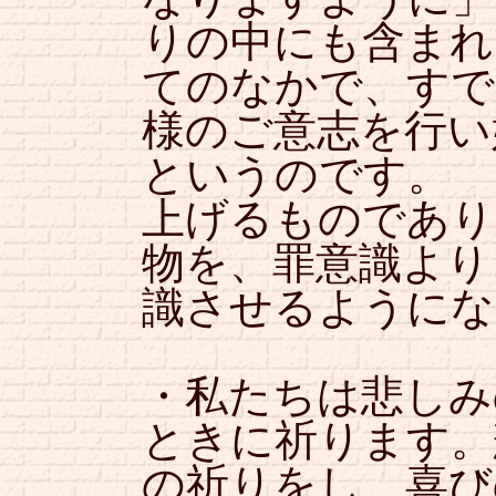
りの中にも含まれ
てのなかで、すで
様のご意志を行い
というのです。 
上げるものであり
物を、罪意識より
識させるようにな
・私たちは悲しみ
ときに祈ります。
の祈りをし、喜び