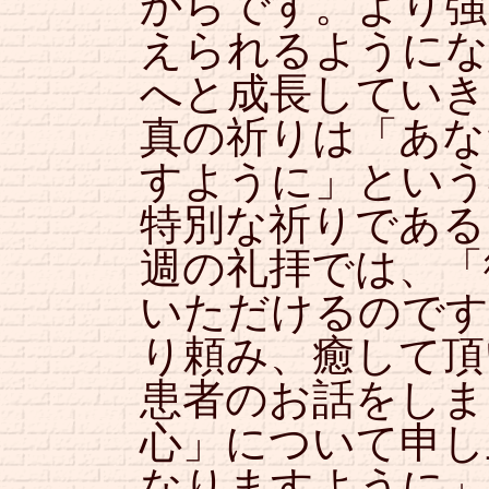
からです。より強
えられるようにな
へと成長していき
真の祈りは「あな
すように」という
特別な祈りである
週の礼拝では、「
いただけるのです
り頼み、癒して頂
患者のお話をしま
心」について申し
なりますように」