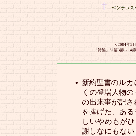
＜2004年
「詩編」51篇3節～14
新約聖書のルカ
くの登場人物の
の出来事が記さ
を捧げた、ある
しいやめもがひ
謝しなにもない