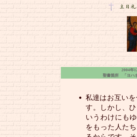
2004
聖書箇所 「ヨハネ
私達はお互いを
す。しかし、ひ
いうわけにもゆ
をもった人たち
るからです。そ