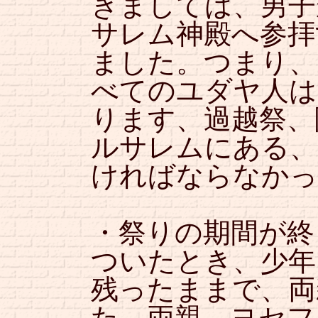
きましては、男子
サレム神殿へ参拝
ました。つまり、
べてのユダヤ人は
ります、過越祭、
ルサレムにある、
ければならなかっ
・祭りの期間が終
ついたとき、少年
残ったままで、両
た。両親、ヨセフ