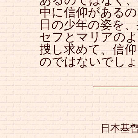
中に信仰があるの
日の少年の姿を、
セフとマリアのよ
捜し求めて、信仰
のではないでしょ
日本基督