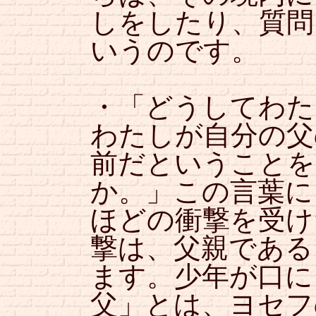
しをしたり、質問
いうのです。
・「どうしてわた
わたしが自分の父
前だということを
か。」この言葉に
ほどの衝撃を受け
撃は、父親である
ます。少年が口に
父」とは、ヨセフ