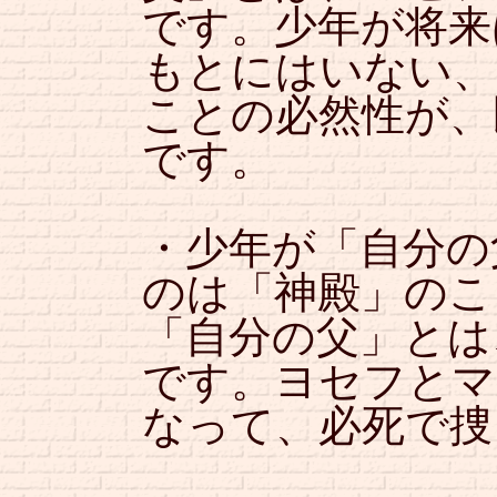
です。少年が将来
もとにはいない、
ことの必然性が、
です。
・少年が「自分の
のは「神殿」のこ
「自分の父」とは
です。ヨセフとマ
なって、必死で捜