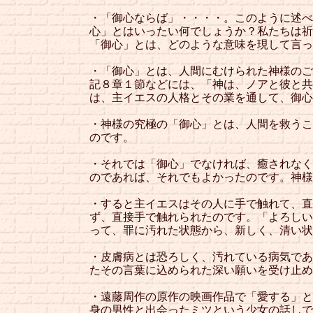
・「御心ならば」・・・・。このように述べ
心」とはいったい何でしょうか？私たちは祈
「御心」とは、どのような意味を現して言っ
・「御心」とは、人間にむけられた神様のご
記８章１節などには、「神は、ノアと彼と共
は、主イエスの人格とその業を通して、御心
・神様の究極の「御心」とは、人間を救うこ
のです。
・それでは「御心」でなければ、癒されなく
のであれば、それでもよかったのです。神様
・すると主イエスはその人に手で触れて、直
ず、直接手で触れられたのです。「よろしい
って、罪に汚れた状態から、新しく、清い状
・皮膚病とは恐ろしく、汚れている病気であ
たその言葉に込められた深い願いを受け止め
・遠藤周作の原作の映画作品で「愛する」と
身の男性と出会ったミツという少女の話しで