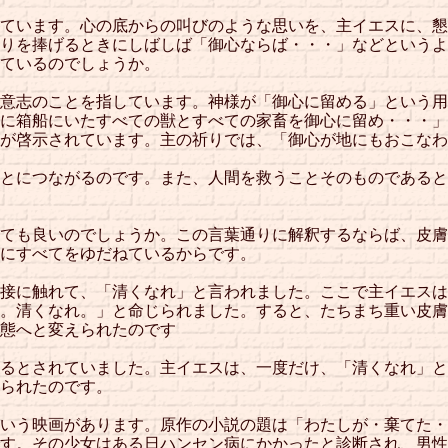
ています。心の底からの叫びのような思いを、主イエスに、懇
りを捧げるときにしばしば「御心ならば・・・」などというよ
ているのでしょうか。
意志のことを指しています。神様が「御心に留める」という用
に箱船にいたすべての獣とすべての家畜を御心に留め・・・」
が啓示されています。主の祈りでは、「御心が地にもおこなわ
とにつながるのです。また、人間を救うことそのものであると
ても良いのでしょうか。この言葉通りに解釈するならば、皮膚
にすべてをゆだねているからです。
接に触れて、「清くなれ」と言われました。ここで主イエスは
。清くなれ。」と命じられました。すると、たちまち重い皮膚
態へと変えられたのです
るとされていました。主イエスは、一度だけ、「清くなれ」と
られたのです。
いう映画があります。原作の小説の題は「わたしが・棄てた・
す。その少女はある日ハンセン病にかかったと診断され、男性