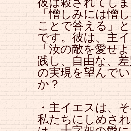
彼は殺されてしま
「憎しみには憎し
ことで答える」と
です。彼は、主イ
「汝の敵を愛せよ
践し、自由な、差
の実現を望んでい
か？
・主イエスは、そ
私たちにしめされ
は、十字架の愛に