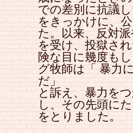
での差別に抗議し
をきっかけに、公
た。以来、反対派
を受け、投獄され
険な目に幾度もし
グ牧師は「 暴力
だ」
と訴え、暴力をつ
し、その先頭にた
をとりました。