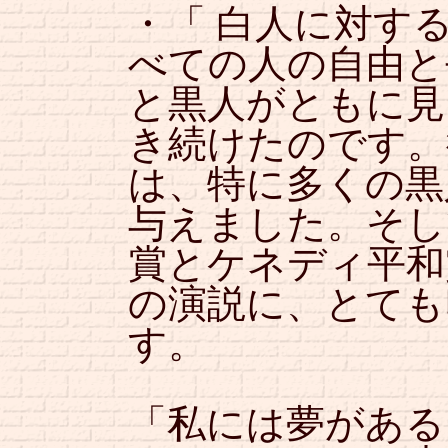
・「 白人に対す
べての人の自由と
と黒人がともに見
き続けたのです。
は、特に多くの黒
与えました。そし
賞とケネディ平和
の演説に、とても
す。
「私には夢がある