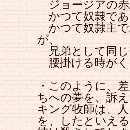
ジョージアの赤
かつて奴隷であ
かつて奴隷主で
が、
兄弟として同じ
腰掛ける時がく
・このように、差
ちへの夢を、訴え
キング牧師は、人
を、したといえる