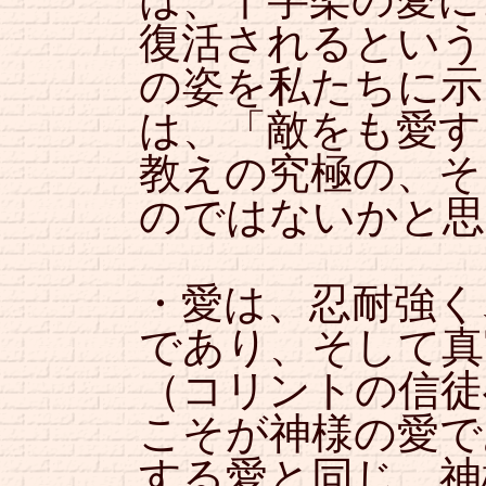
復活されるという
の姿を私たちに示
は、「敵をも愛す
教えの究極の、そ
のではないかと思
・愛は、忍耐強く
であり、そして真
（コリントの信徒
こそが神様の愛で
する愛と同じ、神