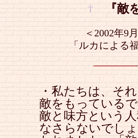
『敵
＜2002年
「ルカによる福音
・私たちは、それ
敵をもっているで
敵と味方という人
なさらないでしょ