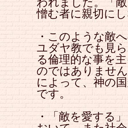
われました。「敵
憎む者に親切にし
・このような敵へ
ユダヤ教でも見ら
る倫理的な事を主
のではありません
によって、神の国
です。
・「敵を愛する」
おいて、また社会